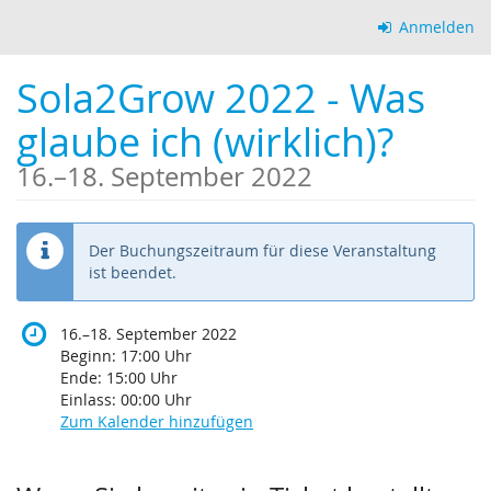
Zum
Anmelden
Haupt-
Inhalt
Sola2Grow 2022 - Was
springen
glaube ich (wirklich)?
bis
16.
–
18. September 2022
Der Buchungszeitraum für diese Veranstaltung
ist beendet.
bis
16.
–
18. September 2022
Beginn:
17:00
Uhr
Ende:
15:00
Uhr
Einlass:
00:00
Uhr
Zum Kalender hinzufügen
Produkte