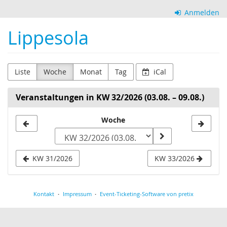
Zum
Anmelden
Haupt-
Inhalt
Lippesola
springen
Liste
Woche
Monat
Tag
iCal
Veranstaltungen in KW 32/2026 (03.08. – 09.08.)
Woche
Woche
zur
Anzeige
KW 31/2026
KW 33/2026
auswählen
Kontakt
Impressum
Event-Ticketing-Software von pretix